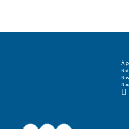
À p
Not
Nos
Nou