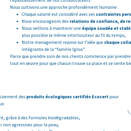
l’épanouissement de nos collaborateurs.
Nous cultivons une approche profondément humaine :
Chaque salarié est considéré avec ses
contraintes pers
Nous encourageons des
relations de confiance, de r
Nous veillons à maintenir une
équipe soudée et stabl
plus possible le même interlocuteur au fil du temps,
Notre management repose sur l’idée que
chaque colla
intégrante de la “famille Igloo”.
Parce que prendre soin de nos clients commence par prendre 
tout en œuvre pour que chacun trouve sa place et se sente bie
lusivement des
produits écologiques certifiés Ecocert
pour
ux.
t, grâce à des formules biodégradables,
r non agressives pour la peau,